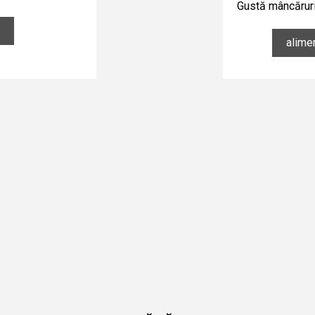
Gustă mâncăruri
alime