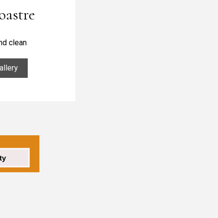
oastre
nd clean
allery
ty