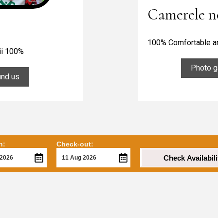
Camerele n
100% Comfortable a
ii 100%
Photo g
und us
n:
Check-out:
Check Availabili