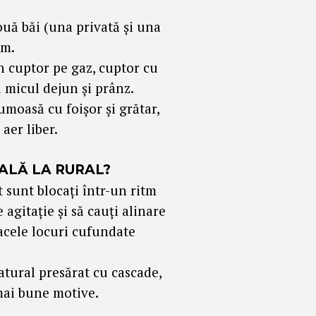
ouă băi (una privată și una
im.
n cuptor pe gaz, cuptor cu
u micul dejun și prânz.
rumoasă cu foișor și grătar,
aer liber.
ALĂ LA RURAL?
t sunt blocați într-un ritm
agitație și să cauți alinare
acele locuri cufundate
atural presărat cu cascade,
 mai bune motive.