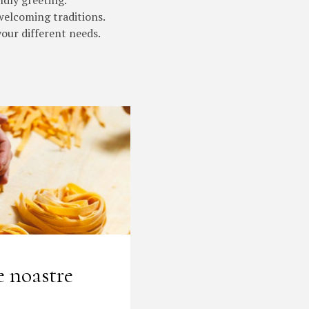
ndly greeting.
 welcoming traditions.
our different needs.
 noastre