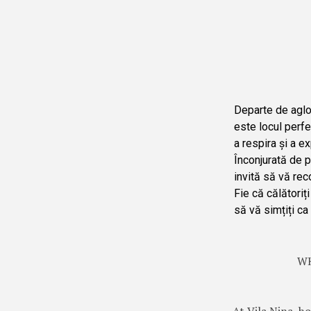
Departe de aglom
este locul perfec
a respira și a e
Înconjurată de p
invită să vă reco
Fie că călătoriți
să vă simțiți ca
WH