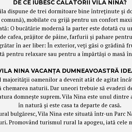
DE CE IUBESC CĂLĂTORII VILA NINA?
la dispune de trei dormitoare bine întreținute și d
comună), mobilate cu grijă pentru un confort max
ată: O bucătărie modernă la parter este dotată cu u
e cafea, prăjitor de pâine, farfurii și pahare pentr
rătar în aer liber: În exterior, veți găsi o grădină f
tă pentru relaxare sau pentru a împărtăși o masă în 
 VILA NINA VACANȚA DUMNEAVOASTRĂ IDE
al majorității oamenilor a devenit atât de agitat încâ
ă chemarea naturii. Dar uneori trebuie să evadezi de 
atura domnește suprem. Vila Nina este unul dintre 
în natură și este casa ta departe de casă.
ural bulgăresc, Vila Nina este situată într-un Parc N
curi. Promovând turismul rural la apogeu, iată cele