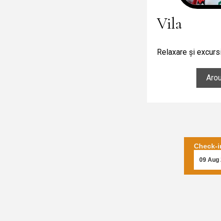
Vila
Relaxare și excurs
Aro
Check-i