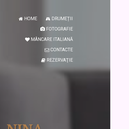
HOME
DRUMEȚII


FOTOGRAFIE

MÂNCARE ITALIANĂ

CONTACTE

REZERVAŢIE
