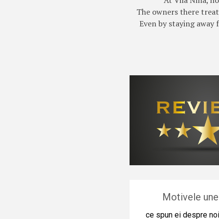
At Vila Nina, ho
The owners there treat 
Even by staying away f
Motivele unei
ce spun ei despre no