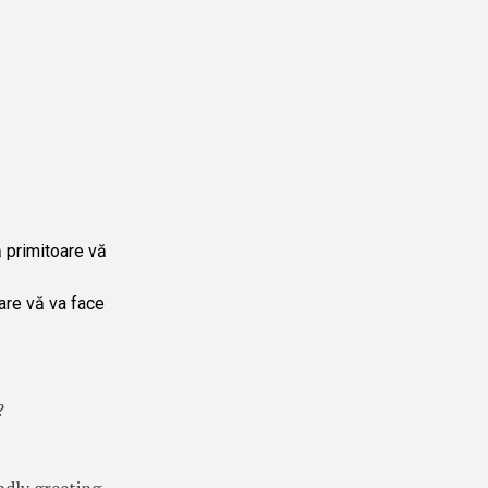
ă primitoare vă
care vă va face
?