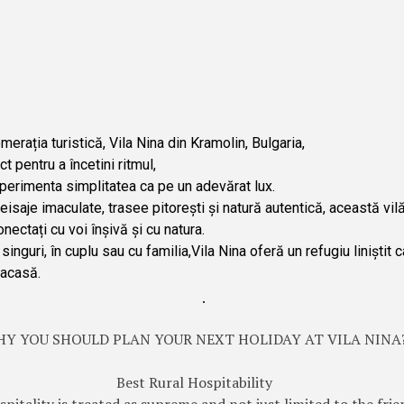
erația turistică, Vila Nina din Kramolin, Bulgaria,
t pentru a încetini ritmul,
xperimenta simplitatea ca pe un adevărat lux.
eisaje imaculate, trasee pitorești și natură autentică, această vil
nectați cu voi înșivă și cu natura.
 singuri, în cuplu sau cu familia,Vila Nina oferă un refugiu liniștit 
 acasă.
.
Y YOU SHOULD PLAN YOUR NEXT HOLIDAY AT VILA NINA
Best Rural Hospitability