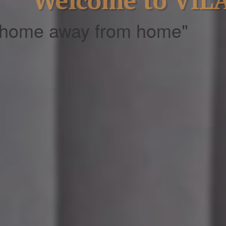
Welcome to VIL
 home away from home"