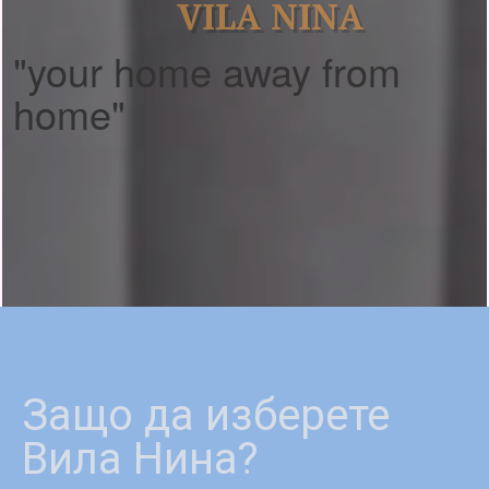
VILA NINA
"your home away from
home"
Защо да изберете
Вила Нина?