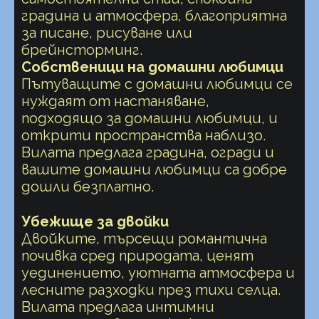
градина и атмосфера, благоприятна
за писане, рисуване или
брейнсторминг.
Собственици на домашни любимци
Пътуващите с домашни любимци се
нуждаят от настаняване,
подходящо за домашни любимци, и
открити пространства наблизо.
Вилата предлага градина, огради и
вашите домашни любимци са добре
дошли безплатно.
Убежище за двойки
Двойките, търсещи романтична
почивка сред природата, ценят
уединението, уютната атмосфера и
лесните разходки през тихи селца.
Вилата предлага интимни