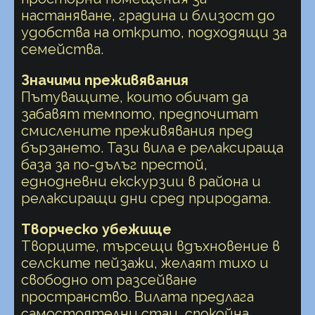
настаняване, градина и близост до
удобства на открито, подходящи за
семейства.
Значими преживявания
Пътуващите, които обичат да
забавят темпото, предпочитат
смислените преживявания пред
бързането. Тази вила е релаксираща
база за по-дълъг престой,
еднодневни екскурзии в района и
релаксиращи дни сред природата.
Творческо убежище
Творците, търсещи вдъхновение в
селските пейзажи, желаят тихо и
свободно от разсейване
пространство. Вилата предлага
самостоятелни стаи, спокойна