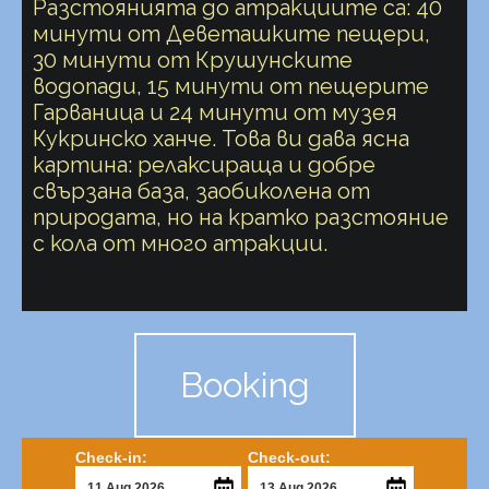
Разстоянията до атракциите са: 40
минути от Деветашките пещери,
30 минути от Крушунските
водопади, 15 минути от пещерите
Гарваница и 24 минути от музея
Кукринско ханче. Това ви дава ясна
картина: релаксираща и добре
свързана база, заобиколена от
природата, но на кратко разстояние
с кола от много атракции.
Booking
Check-in:
Check-out: